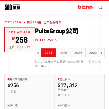
数据洞察
FORTUNE 500
美国500强
· 历年企业档案
PulteGroup公司
2026
美国500强
256
PulteGroup
上年 #
229
↓
27
<
>
2026
2025
2024
2023
20
注：
2026
年上榜数据基于
2025
年财报 · 财务口径：
百万美元
美国500强排名
营业收入
#256
$17,312
百万美元
↓ 27 位
同比 -3.5%
净利润
净利润率