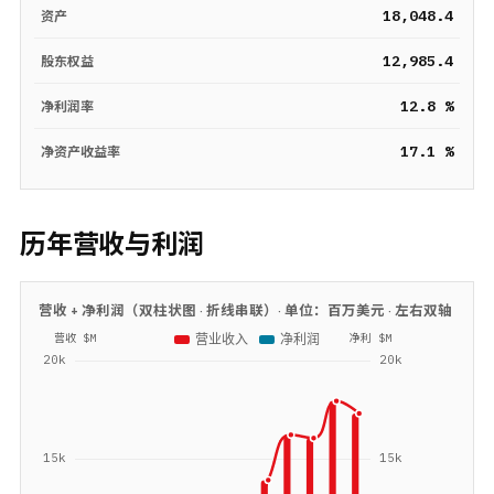
18,048.4
资产
12,985.4
股东权益
12.8 %
净利润率
17.1 %
净资产收益率
历年营收与利润
营收 + 净利润（双柱状图 · 折线串联）· 单位：
百万美元
· 左右双轴