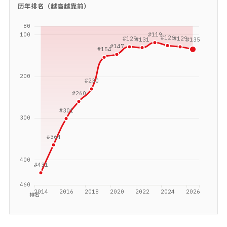
历年排名（越高越靠前）