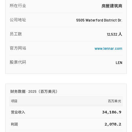
所在行业
房屋建筑商
公司地址
5505 Waterford District Dr.
员工数
12,532 人
官方网站
www.lennar.com
股票代码
LEN
财务数据 ·
2025
（
百万美元
）
项目
百万美元
34,186.9
营业收入
2,078.2
利润