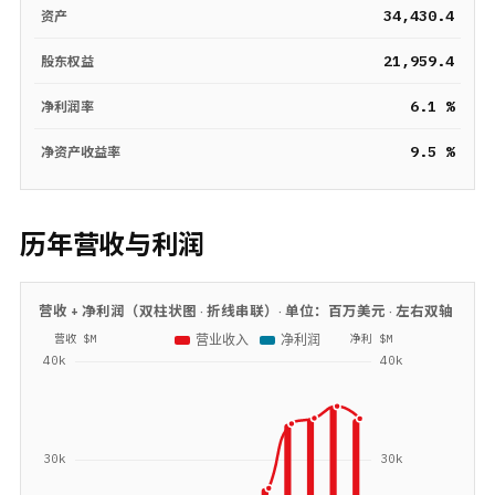
34,430.4
资产
21,959.4
股东权益
6.1 %
净利润率
9.5 %
净资产收益率
历年营收与利润
营收 + 净利润（双柱状图 · 折线串联）· 单位：
百万美元
· 左右双轴