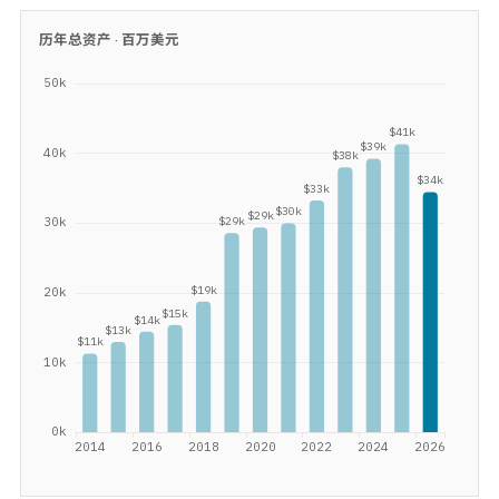
历年总资产 ·
百万美元