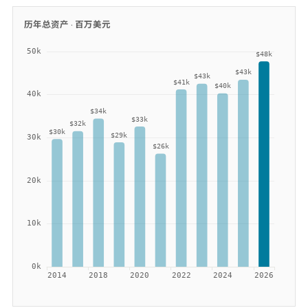
历年总资产 ·
百万美元