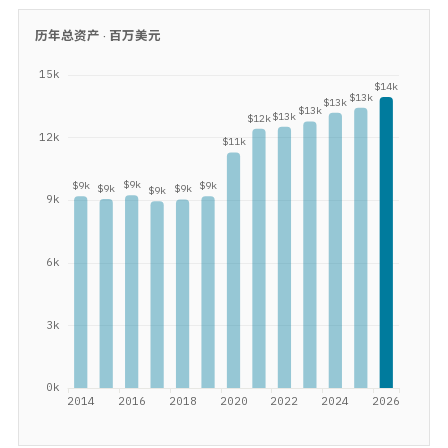
历年总资产 ·
百万美元