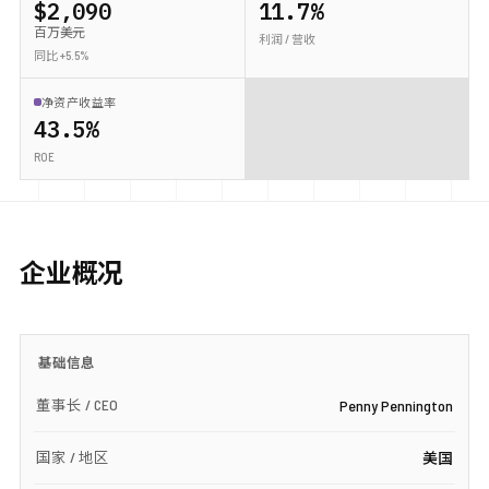
$2,090
11.7%
百万美元
利润 / 营收
同比 +5.5%
净资产收益率
43.5%
ROE
企业概况
基础信息
董事长 / CEO
Penny Pennington
国家 / 地区
美国