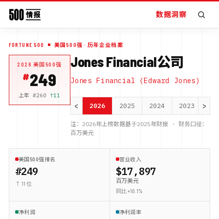
数据洞察
FORTUNE 500
美国500强
· 历年企业档案
Jones Financial公司
2026
美国500强
249
Jones Financial (Edward Jones)
上年 #
260
↑
11
<
>
2026
2025
2024
2023
20
注：
2026
年上榜数据基于
2025
年财报 · 财务口径：
百万美元
美国500强排名
营业收入
#249
$17,897
百万美元
↑ 11 位
同比 +10.1%
净利润
净利润率