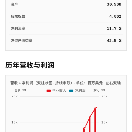
30,508
资产
4,802
股东权益
11.7 %
净利润率
43.5 %
净资产收益率
历年营收与利润
营收 + 净利润（双柱状图 · 折线串联）· 单位：
百万美元
· 左右双轴