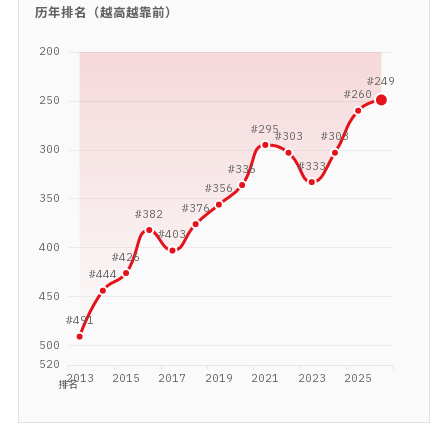
历年排名（越高越靠前）