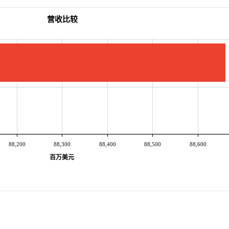
营收比较
88,200
88,300
88,400
88,500
88,600
百万美元