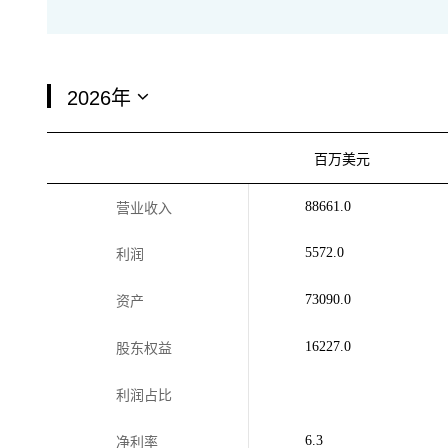
百万美元
88661.0
营业收入
5572.0
利润
73090.0
资产
16227.0
股东权益
利润占比
6.3
净利率