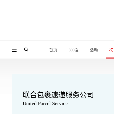
首页
500强
活动
榜
联合包裹速递服务公司
United Parcel Service