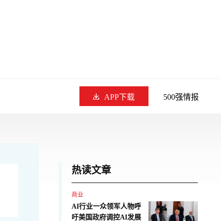
APP下载
500强情报
热读文章
商业
AI行业一众领军人物呼
吁美国政府调控AI发展