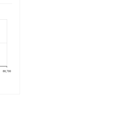
88,700