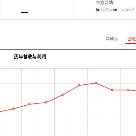
官方网站：
https://about.ups.com/
净利率
营收
历年营收与利润