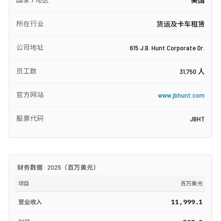
美国
所在行业
货运及卡车租赁
公司地址
615 J.B. Hunt Corporate Dr.
员工数
31,750 人
官方网站
www.jbhunt.com
股票代码
JBHT
财务数据 ·
2025
（
百万美元
）
项目
百万美元
11,999.1
营业收入