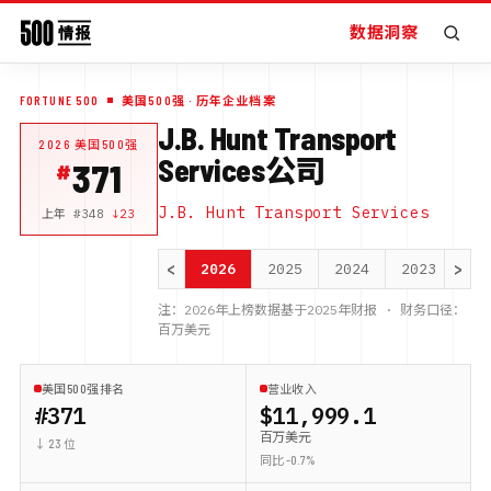
数据洞察
FORTUNE 500
美国500强
· 历年企业档案
J.B. Hunt Transport
2026
美国500强
Services公司
371
J.B. Hunt Transport Services
上年 #
348
↓
23
<
>
2026
2025
2024
2023
20
注：
2026
年上榜数据基于
2025
年财报 · 财务口径：
百万美元
美国500强排名
营业收入
#371
$11,999.1
百万美元
↓ 23 位
同比 -0.7%