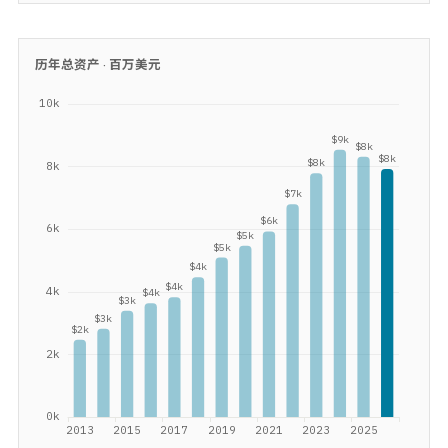
历年总资产 ·
百万美元