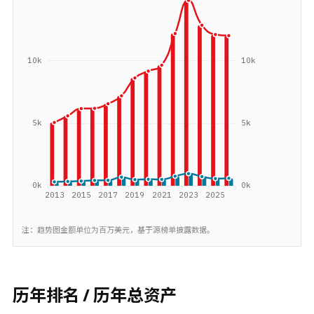
注：趋势图金额单位为百万美元，基于源榜单披露数据。
历年排名 / 历年总资产