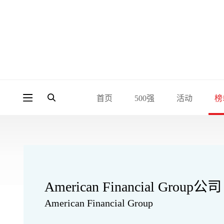
首页
500强
活动
榜
American Financial Group公司
American Financial Group