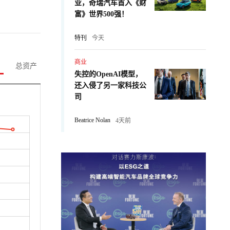
业，奇瑞汽车首入《财
富》世界500强！
特刊
今天
商业
总资产
失控的OpenAI模型，
还入侵了另一家科技公
司
Beatrice Nolan
4天前