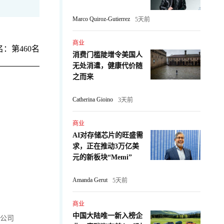
Marco Quiroz-Gutierrez
5天前
商业
：第460名
消费门槛陡增令美国人
无处消遣，健康代价随
之而来
Catherina Gioino
3天前
商业
AI对存储芯片的旺盛需
求，正在推动3万亿美
元的新板块“Memi”
Amanda Gerut
5天前
商业
中国大陆唯一新入榜企
up公司