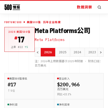
数据洞察
FORTUNE 500
美国500强
· 历年企业档案
Meta Platforms公司
2026
美国500强
17
Meta Platforms
上年 #
22
↑
5
<
>
2026
2025
2024
2023
20
注：
2026
年上榜数据基于
2025
年财报 · 财务口径：
百万美元
美国500强排名
营业收入
#17
$200,966
百万美元
↑ 5 位
同比 +22.2%
净利润
净利润率