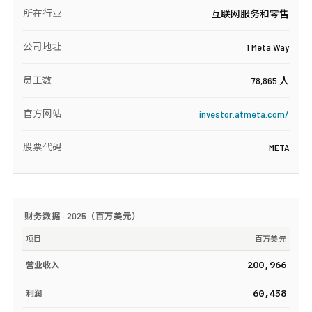
所在行业
互联网服务和零售
公司地址
1 Meta Way
员工数
78,865 人
官方网站
investor.atmeta.com/
股票代码
META
财务数据 ·
2025
（
百万美元
）
项目
百万美元
200,966
营业收入
60,458
利润