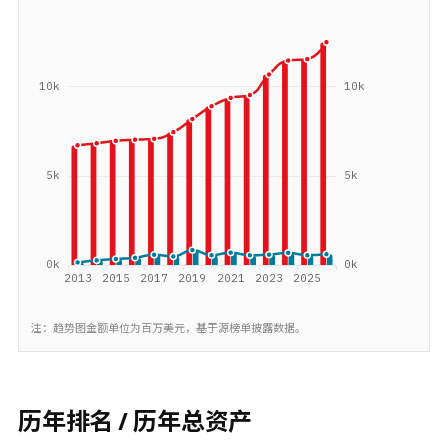
注：趋势图金额单位为百万美元，基于源榜单披露数据。
历年排名 / 历年总资产