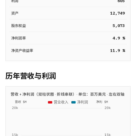
605
利润
12,749
资产
5,073
股东权益
4.9 %
净利润率
11.9 %
净资产收益率
历年营收与利润
营收 + 净利润（双柱状图 · 折线串联）· 单位：
百万美元
· 左右双轴