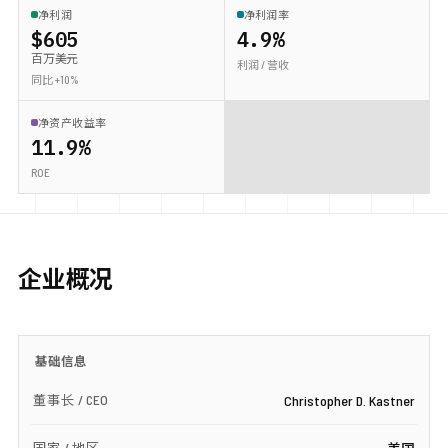
净利润
净利润率
$605
4.9%
百万美元
利润 / 营收
同比 +10%
净资产收益率
11.9%
ROE
企业概况
基础信息
董事长 / CEO
Christopher D. Kastner
国家 / 地区