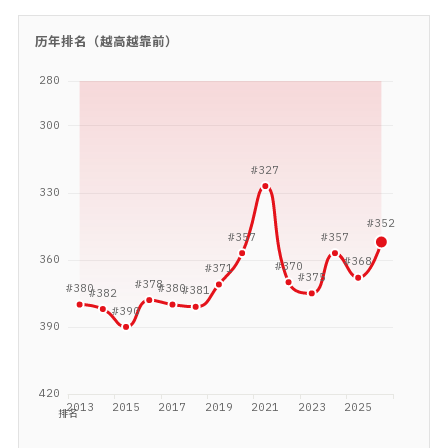
历年排名（越高越靠前）