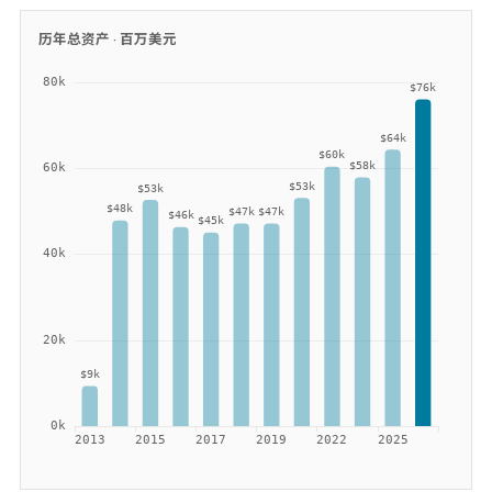
历年总资产 ·
百万美元