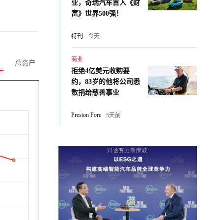
业，奇瑞汽车首入《财
富》世界500强！
特刊
今天
商业
总资产
拒绝4亿美元收购要
约，83岁的他将公司悉
数捐给慈善事业
Preston Fore
5天前