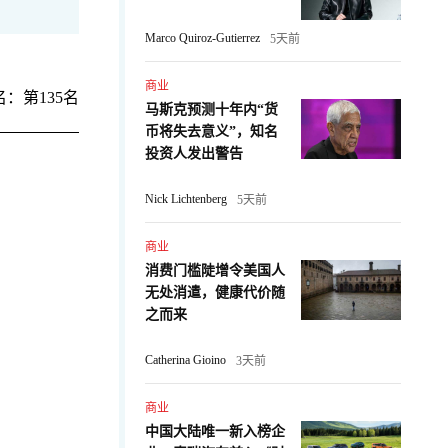
Marco Quiroz-Gutierrez
5天前
商业
：第135名
马斯克预测十年内“货
币将失去意义”，知名
投资人发出警告
Nick Lichtenberg
5天前
商业
消费门槛陡增令美国人
无处消遣，健康代价随
：
之而来
Catherina Gioino
3天前
商业
中国大陆唯一新入榜企