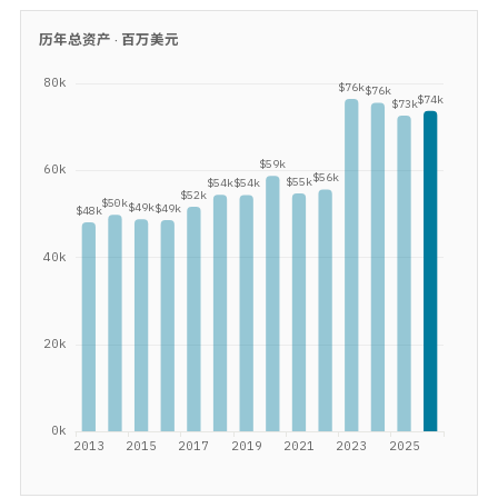
历年总资产 ·
百万美元