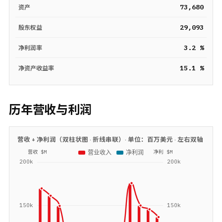
73,680
资产
29,093
股东权益
3.2 %
净利润率
15.1 %
净资产收益率
历年营收与利润
营收 + 净利润（双柱状图 · 折线串联）· 单位：
百万美元
· 左右双轴