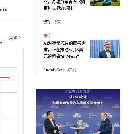
业，奇瑞汽车首入《财
富》世界500强！
.com
特刊
今天
商业
总资产
AI对存储芯片的旺盛需
求，正在推动3万亿美
元的新板块“Memi”
Amanda Gerut
4天前