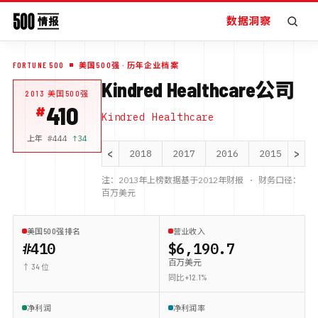
数据洞察
FORTUNE 500
美国500强
· 历年企业档案
Kindred Healthcare公司
2013
美国500强
410
Kindred Healthcare
上年 #
444
↑
34
<
>
2018
2017
2016
2015
20
注：
2013
年上榜数据基于
2012
年财报 · 财务口径：
百万美元
美国500强排名
营业收入
#410
$6,190.7
百万美元
↑ 34 位
同比 +12.1%
净利润
净利润率