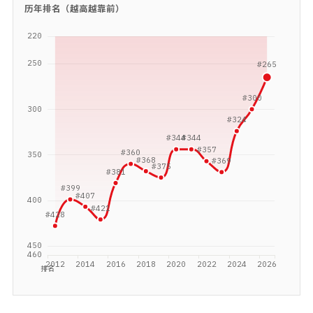
历年排名（越高越靠前）