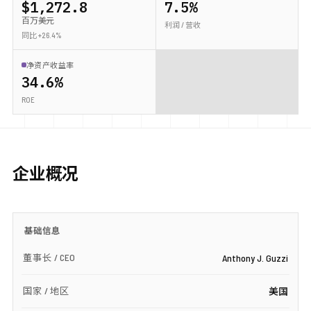
$1,272.8
7.5%
百万美元
利润 / 营收
同比 +26.4%
净资产收益率
34.6%
ROE
企业概况
基础信息
董事长 / CEO
Anthony J. Guzzi
国家 / 地区
美国