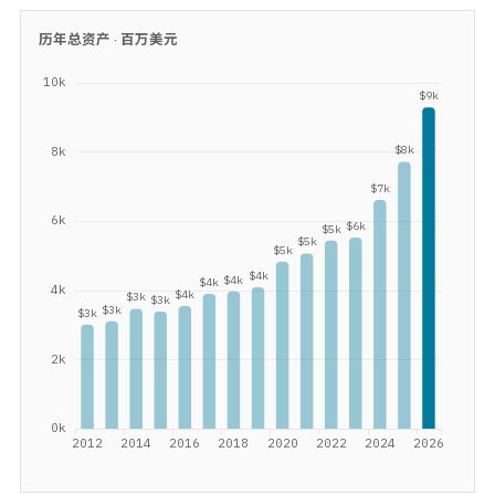
历年总资产 ·
百万美元