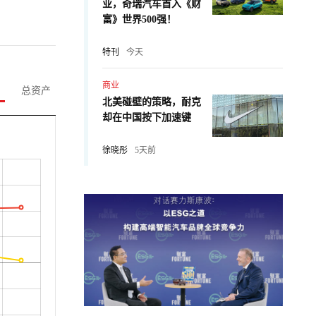
业，奇瑞汽车首入《财
富》世界500强！
特刊
今天
商业
总资产
北美碰壁的策略，耐克
却在中国按下加速键
徐晓彤
5天前