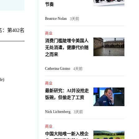
节奏
Beatrice Nolan
3天前
：第402名
商业
消费门槛陡增令美国人
无处消遣，健康代价随
之而来
Catherina Gioino
4天前
e)
商业
最新研究：AI并没抢走
：
饭碗，但偷走了工资
Nick Lichtenberg
3天前
商业
中国大陆唯一新入榜企