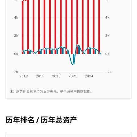
注：趋势图金额单位为百万美元，基于源榜单披露数据。
历年排名 / 历年总资产