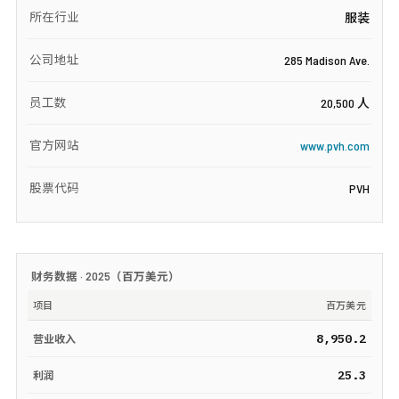
所在行业
服装
公司地址
285 Madison Ave.
员工数
20,500 人
官方网站
www.pvh.com
股票代码
PVH
财务数据 ·
2025
（
百万美元
）
项目
百万美元
8,950.2
营业收入
25.3
利润