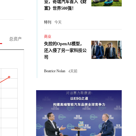
业，奇瑞汽车首入《财
富》世界500强！
特刊
今天
商业
总资产
失控的OpenAI模型，
还入侵了另一家科技公
司
Beatrice Nolan
4天前