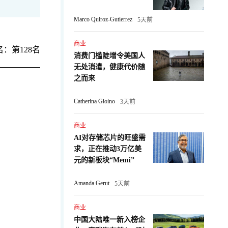
Marco Quiroz-Gutierrez
5天前
商业
：第128名
消费门槛陡增令美国人
无处消遣，健康代价随
之而来
Catherina Gioino
3天前
商业
AI对存储芯片的旺盛需
求，正在推动3万亿美
：
元的新板块“Memi”
Amanda Gerut
5天前
商业
中国大陆唯一新入榜企