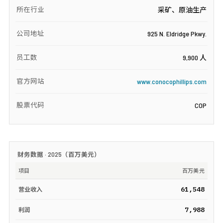
所在行业
采矿、原油生产
公司地址
925 N. Eldridge Pkwy.
员工数
9,900 人
官方网站
www.conocophillips.com
股票代码
COP
财务数据 ·
2025
（
百万美元
）
项目
百万美元
61,548
营业收入
7,988
利润