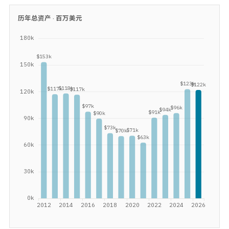
历年总资产 ·
百万美元