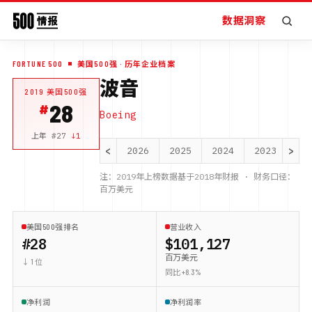
数据洞察
FORTUNE 500
美国500强
· 历年企业档案
波音
2019
美国500强
28
Boeing
上年 #
27
↓
1
<
>
2026
2025
2024
2023
20
注：
2019
年上榜数据基于
2018
年财报 · 财务口径：
百万美元
美国500强排名
营业收入
#28
$101,127
百万美元
↓ 1 位
同比 +8.3%
净利润
净利润率