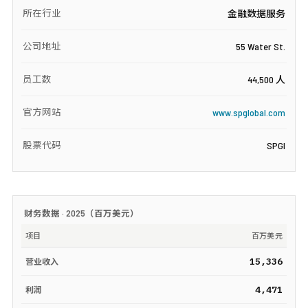
所在行业
金融数据服务
公司地址
55 Water St.
员工数
44,500 人
官方网站
www.spglobal.com
股票代码
SPGI
财务数据 ·
2025
（
百万美元
）
项目
百万美元
15,336
营业收入
4,471
利润