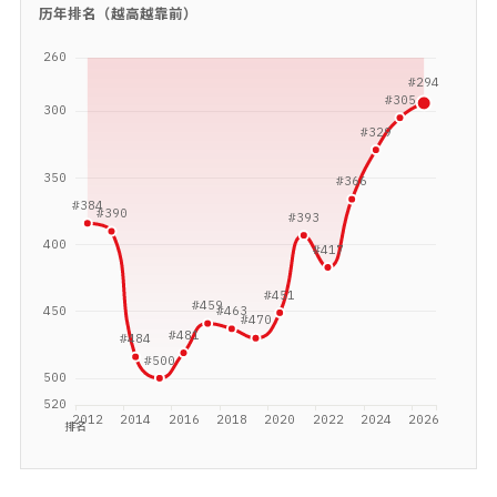
历年排名（越高越靠前）