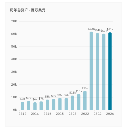
历年总资产 ·
百万美元