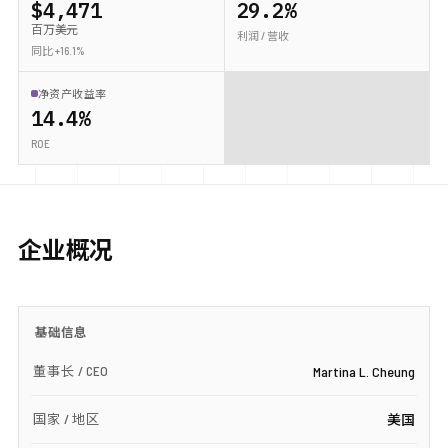
$4,471
29.2%
百万美元
利润 / 营收
同比 +16.1%
净资产收益率
14.4%
ROE
企业概况
基础信息
董事长 / CEO
Martina L. Cheung
国家 / 地区
美国