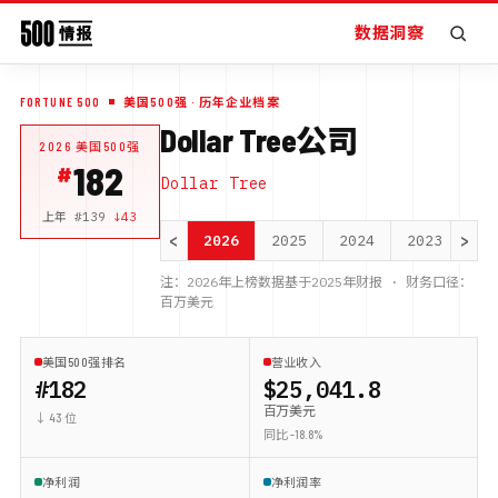
数据洞察
FORTUNE 500
美国500强
· 历年企业档案
Dollar Tree公司
2026
美国500强
182
Dollar Tree
上年 #
139
↓
43
<
>
2026
2025
2024
2023
20
注：
2026
年上榜数据基于
2025
年财报 · 财务口径：
百万美元
美国500强排名
营业收入
#182
$25,041.8
百万美元
↓ 43 位
同比 -18.8%
净利润
净利润率