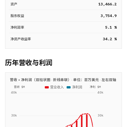
13,466.2
资产
3,754.9
股东权益
5.1 %
净利润率
34.2 %
净资产收益率
历年营收与利润
营收 + 净利润（双柱状图 · 折线串联）· 单位：
百万美元
· 左右双轴