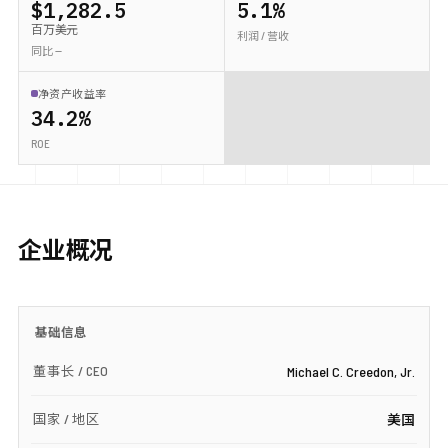
$1,282.5
5.1%
百万美元
利润 / 营收
同比 —
净资产收益率
34.2%
ROE
企业概况
基础信息
董事长 / CEO
Michael C. Creedon, Jr.
国家 / 地区
美国