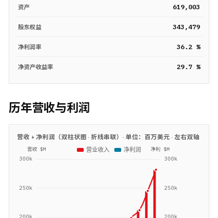
619,003
资产
343,479
股东权益
36.2 %
净利润率
29.7 %
净资产收益率
历年营收与利润
营收 + 净利润（双柱状图 · 折线串联）· 单位：
百万美元
· 左右双轴