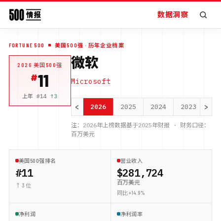
数据洞察
FORTUNE 500
美国500强
· 历年企业档案
微软
2026
美国500强
11
Microsoft
上年 #
14
↑
3
<
>
2026
2025
2024
2023
20
注：
2026
年上榜数据基于
2025
年财报 · 财务口径：
百万美元
美国500强排名
营业收入
#11
$281,724
百万美元
↑ 3 位
同比 +14.9%
净利润
净利润率