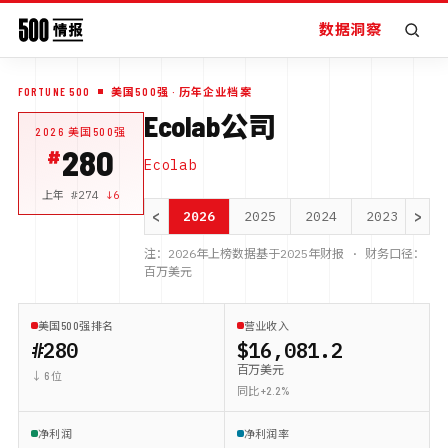
数据洞察
FORTUNE 500
美国500强
· 历年企业档案
Ecolab公司
2026
美国500强
280
Ecolab
上年 #
274
↓
6
<
>
2026
2025
2024
2023
20
注：
2026
年上榜数据基于
2025
年财报 · 财务口径：
百万美元
美国500强排名
营业收入
#280
$16,081.2
百万美元
↓ 6 位
同比 +2.2%
净利润
净利润率