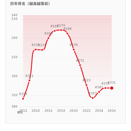
历年排名（越高越靠前）