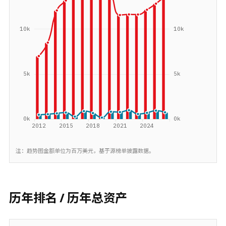
注：趋势图金额单位为百万美元，基于源榜单披露数据。
历年排名 / 历年总资产