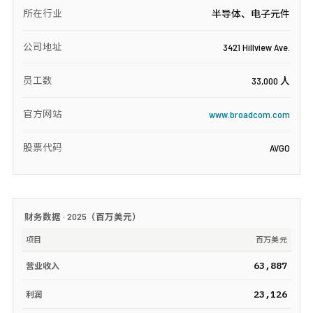
所在行业
半导体、电子元件
公司地址
3421 Hillview Ave.
员工数
33,000 人
官方网站
www.broadcom.com
股票代码
AVGO
财务数据 ·
2025
（
百万美元
）
项目
百万美元
63,887
营业收入
23,126
利润