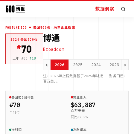
数据洞察
FORTUNE 500
美国500强
· 历年企业档案
博通
2026
美国500强
70
Broadcom
上年 #
88
↑
18
<
>
2026
2025
2024
2023
20
注：
2026
年上榜数据基于
2025
年财报 · 财务口径：
百万美元
美国500强排名
营业收入
#70
$63,887
百万美元
↑ 18 位
同比 +21.9%
净利润
净利润率