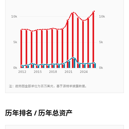
注：趋势图金额单位为百万美元，基于源榜单披露数据。
历年排名 / 历年总资产