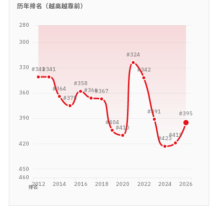
历年排名（越高越靠前）