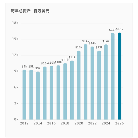
历年总资产 ·
百万美元