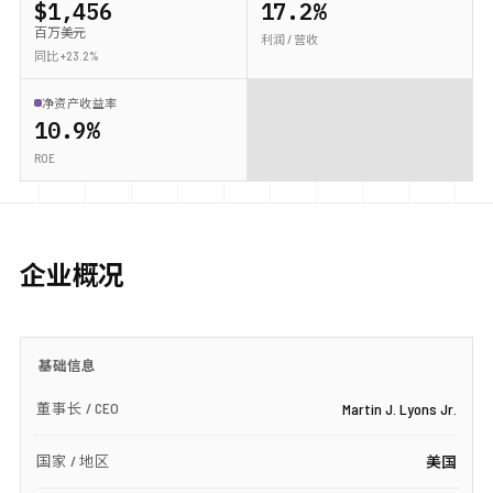
$1,456
17.2%
百万美元
利润 / 营收
同比 +23.2%
净资产收益率
10.9%
ROE
企业概况
基础信息
董事长 / CEO
Martin J. Lyons Jr.
国家 / 地区
美国