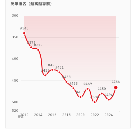
历年排名（越高越靠前）