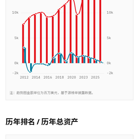
注：趋势图金额单位为百万美元，基于源榜单披露数据。
历年排名 / 历年总资产