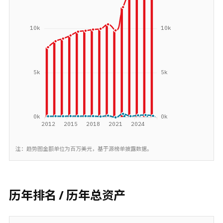
注：趋势图金额单位为百万美元，基于源榜单披露数据。
历年排名 / 历年总资产