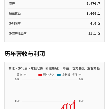
5,970.7
资产
1,068.1
股东权益
0.8 %
净利润率
11.1 %
净资产收益率
历年营收与利润
营收 + 净利润（双柱状图 · 折线串联）· 单位：
百万美元
· 左右双轴