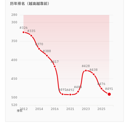
历年排名（越高越靠前）