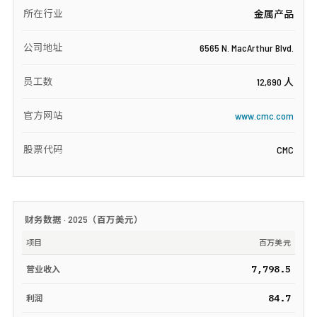
所在行业
金属产品
公司地址
6565 N. MacArthur Blvd.
员工数
12,690 人
官方网站
www.cmc.com
股票代码
CMC
财务数据 ·
2025
（
百万美元
）
项目
百万美元
7,798.5
营业收入
84.7
利润