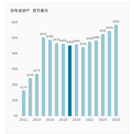
历年总资产 ·
百万美元