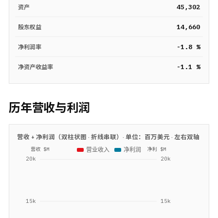
45,302
资产
14,660
股东权益
-1.8 %
净利润率
-1.1 %
净资产收益率
历年营收与利润
营收 + 净利润（双柱状图 · 折线串联）· 单位：
百万美元
· 左右双轴