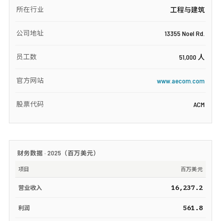
所在行业
工程与建筑
公司地址
13355 Noel Rd.
员工数
51,000 人
官方网站
www.aecom.com
股票代码
ACM
财务数据 ·
2025
（
百万美元
）
项目
百万美元
16,237.2
营业收入
561.8
利润