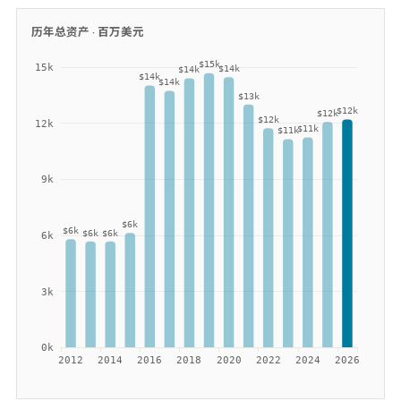
历年总资产 ·
百万美元