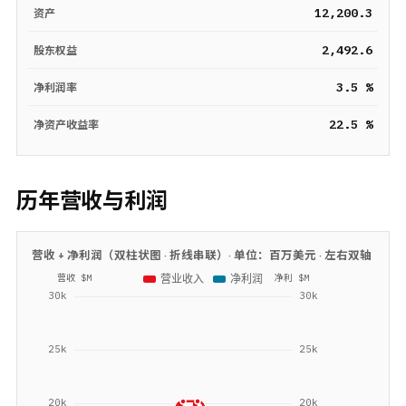
12,200.3
资产
2,492.6
股东权益
3.5 %
净利润率
22.5 %
净资产收益率
历年营收与利润
营收 + 净利润（双柱状图 · 折线串联）· 单位：
百万美元
· 左右双轴