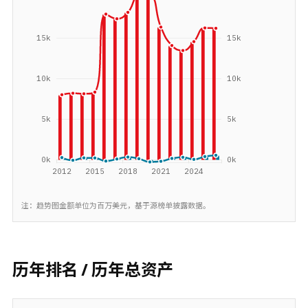
注：趋势图金额单位为百万美元，基于源榜单披露数据。
历年排名 / 历年总资产