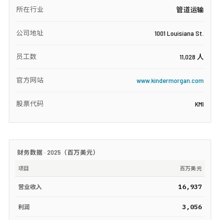
所在行业
管道运输
公司地址
1001 Louisiana St.
员工数
11,028 人
官方网站
www.kindermorgan.com
股票代码
KMI
财务数据 ·
2025
（
百万美元
）
项目
百万美元
16,937
营业收入
3,056
利润