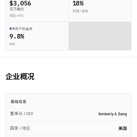
$3,056
18%
百万美元
利润 / 营收
同比 +17%
净资产收益率
9.8%
ROE
企业概况
基础信息
董事长 / CEO
Kimberly A. Dang
国家 / 地区
美国