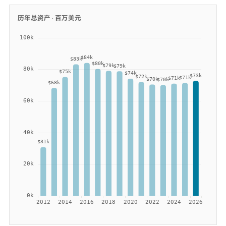
历年总资产 ·
百万美元