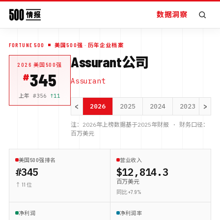
数据洞察
FORTUNE 500
美国500强
· 历年企业档案
Assurant公司
2026
美国500强
345
Assurant
上年 #
356
↑
11
<
>
2026
2025
2024
2023
20
注：
2026
年上榜数据基于
2025
年财报 · 财务口径：
百万美元
美国500强排名
营业收入
#345
$12,814.3
百万美元
↑ 11 位
同比 +7.9%
净利润
净利润率