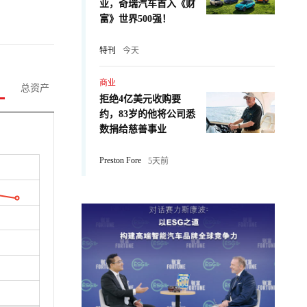
业，奇瑞汽车首入《财
富》世界500强！
特刊
今天
商业
总资产
拒绝4亿美元收购要
约，83岁的他将公司悉
数捐给慈善事业
Preston Fore
5天前