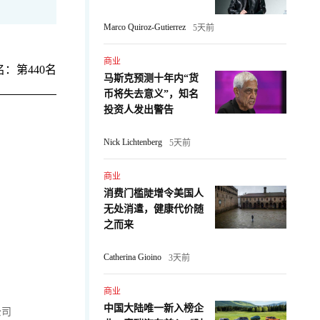
Marco Quiroz-Gutierrez
5天前
商业
：第440名
马斯克预测十年内“货
币将失去意义”，知名
投资人发出警告
Nick Lichtenberg
5天前
商业
消费门槛陡增令美国人
无处消遣，健康代价随
之而来
Catherina Gioino
3天前
商业
中国大陆唯一新入榜企
s公司