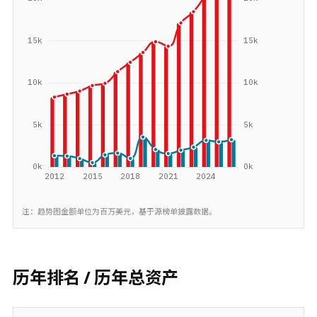
注：趋势图金额单位为百万美元，基于源榜单披露数据。
历年排名 / 历年总资产