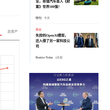
业，奇瑞汽车首入《财
富》世界500强！
特刊
今天
商业
总资产
失控的OpenAI模型，
还入侵了另一家科技公
司
Beatrice Nolan
4天前