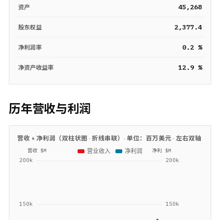
45,268
资产
2,377.4
股东权益
0.2 %
净利润率
12.9 %
净资产收益率
历年营收与利润
营收 + 净利润（双柱状图 · 折线串联）· 单位：
百万美元
· 左右双轴