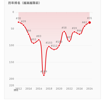
历年排名（越高越靠前）