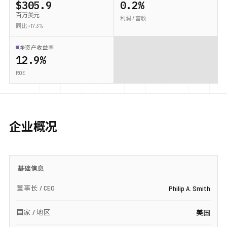
$305.9
0.2%
百万美元
利润 / 营收
同比 +17.3%
净资产收益率
12.9%
ROE
企业概况
基础信息
董事长 / CEO
Philip A. Smith
国家 / 地区
美国