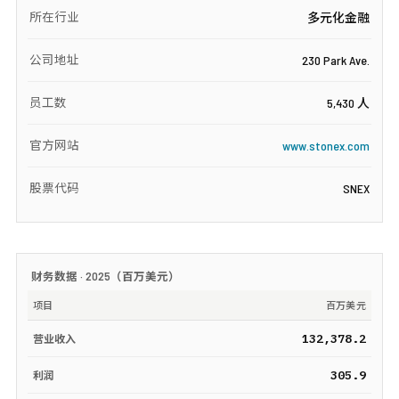
所在行业
多元化金融
公司地址
230 Park Ave.
员工数
5,430 人
官方网站
www.stonex.com
股票代码
SNEX
财务数据 ·
2025
（
百万美元
）
项目
百万美元
132,378.2
营业收入
305.9
利润