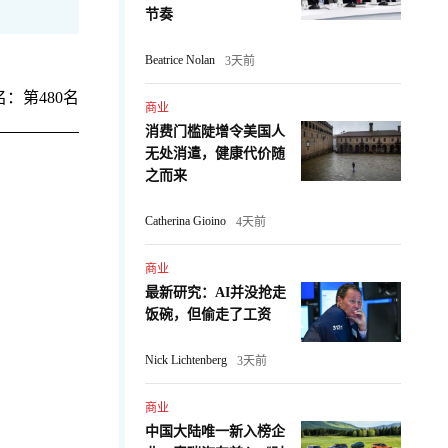
节奏
Beatrice Nolan
3天前
：第480名
商业
消费门槛陡增令美国人
无处消遣，健康代价随
之而来
Catherina Gioino
4天前
商业
最新研究：AI并没抢走
：
饭碗，但偷走了工资
Nick Lichtenberg
3天前
商业
中国大陆唯一新入榜企