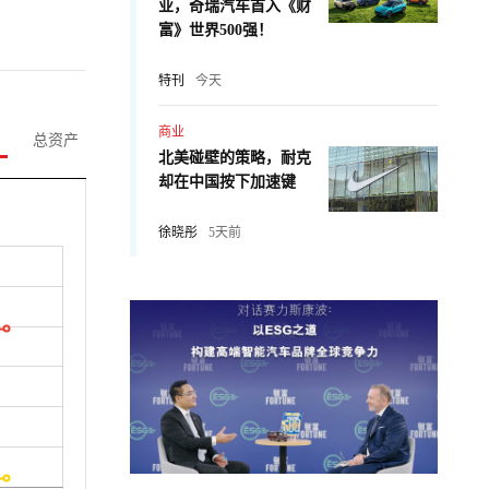
业，奇瑞汽车首入《财
富》世界500强！
特刊
今天
商业
总资产
北美碰壁的策略，耐克
却在中国按下加速键
徐晓彤
5天前