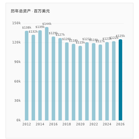
历年总资产 ·
百万美元