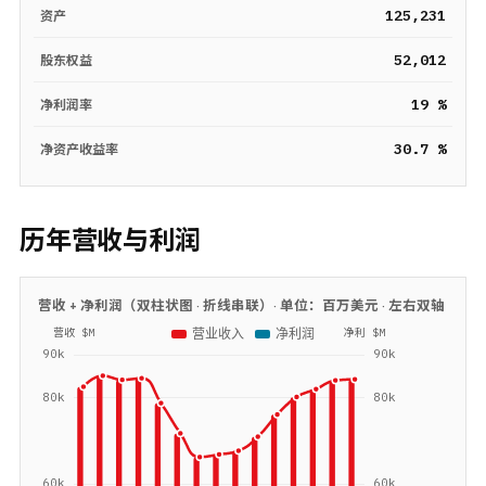
125,231
资产
52,012
股东权益
19 %
净利润率
30.7 %
净资产收益率
历年营收与利润
营收 + 净利润（双柱状图 · 折线串联）· 单位：
百万美元
· 左右双轴