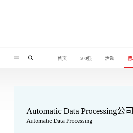
首页
500强
活动
榜
Automatic Data Processing公
Automatic Data Processing