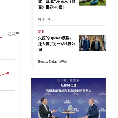
业，奇瑞汽车首入《财
富》世界500强！
特刊
今天
商业
总资产
失控的OpenAI模型，
还入侵了另一家科技公
司
Beatrice Nolan
5天前