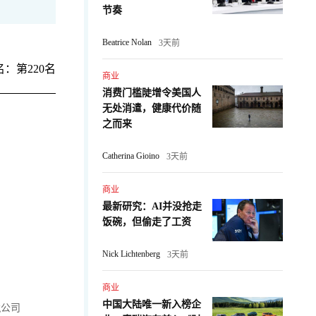
节奏
Beatrice Nolan
3天前
：第220名
商业
消费门槛陡增令美国人
无处消遣，健康代价随
之而来
Catherina Gioino
3天前
商业
最新研究：AI并没抢走
饭碗，但偷走了工资
Nick Lichtenberg
3天前
商业
中国大陆唯一新入榜企
ing公司