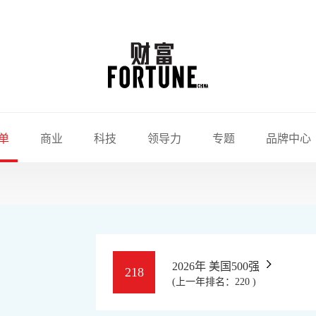
单
商业
科技
领导力
专题
品牌中心
司
2026年 美国500强
218
(上一年排名：220 )