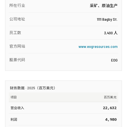
所在行业
采矿、原油生产
公司地址
1111 Bagby St.
员工数
3,400 人
官方网站
www.eogresources.com
股票代码
EOG
财务数据 ·
2025
（
百万美元
）
项目
百万美元
22,632
营业收入
4,980
利润