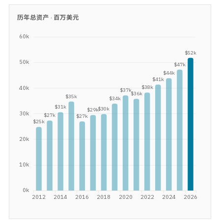
历年总资产 ·
百万美元