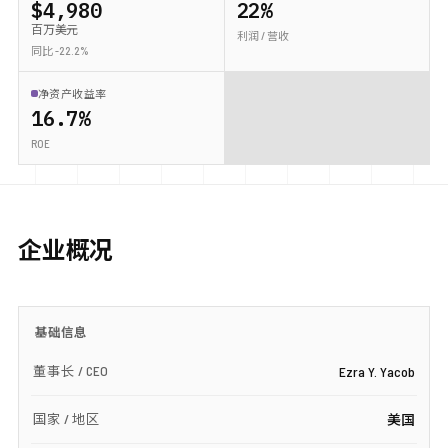
$4,980
22%
百万美元
利润 / 营收
同比 -22.2%
净资产收益率
16.7%
ROE
企业概况
基础信息
董事长 / CEO
Ezra Y. Yacob
国家 / 地区
美国