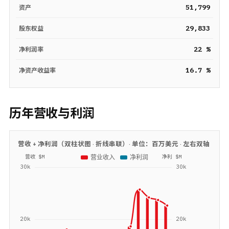
51,799
资产
29,833
股东权益
22 %
净利润率
16.7 %
净资产收益率
历年营收与利润
营收 + 净利润（双柱状图 · 折线串联）· 单位：
百万美元
· 左右双轴