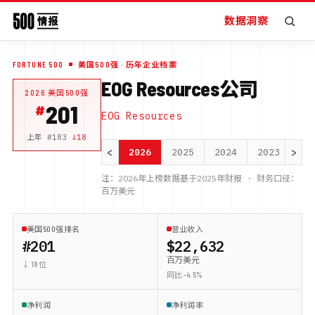
数据洞察
FORTUNE 500
美国500强
· 历年企业档案
EOG Resources公司
2026
美国500强
201
EOG Resources
上年 #
183
↓
18
<
>
2026
2025
2024
2023
20
注：
2026
年上榜数据基于
2025
年财报 · 财务口径：
百万美元
美国500强排名
营业收入
#201
$22,632
百万美元
↓ 18 位
同比 -4.5%
净利润
净利润率