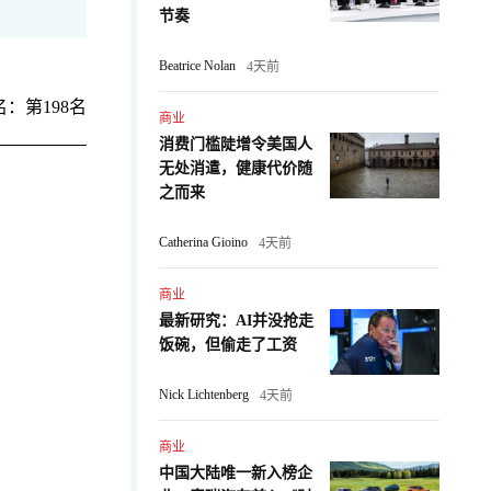
节奏
Beatrice Nolan
4天前
：第198名
商业
消费门槛陡增令美国人
无处消遣，健康代价随
之而来
Catherina Gioino
4天前
商业
最新研究：AI并没抢走
：
饭碗，但偷走了工资
Nick Lichtenberg
4天前
商业
中国大陆唯一新入榜企