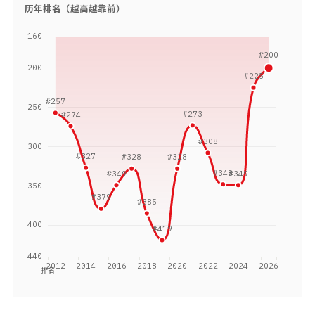
历年排名（越高越靠前）