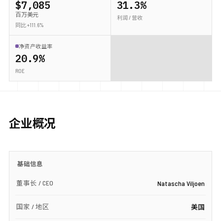
$7,085
31.3%
百万美元
利润 / 营收
同比 +111.6%
净资产收益率
20.9%
ROE
企业概况
基础信息
董事长 / CEO
Natascha Viljoen
国家 / 地区
美国