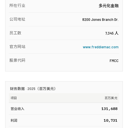
所在行业
多元化金融
公司地址
8200 Jones Branch Dr.
员工数
7,345 人
官方网站
www.freddiemac.com
股票代码
FMCC
财务数据 ·
2025
（
百万美元
）
项目
百万美元
131,688
营业收入
10,731
利润