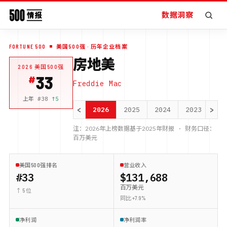
数据洞察
FORTUNE 500
美国500强
· 历年企业档案
房地美
2026
美国500强
33
Freddie Mac
上年 #
38
↑
5
<
>
2026
2025
2024
2023
20
注：
2026
年上榜数据基于
2025
年财报 · 财务口径：
百万美元
美国500强排名
营业收入
#33
$131,688
百万美元
↑ 5 位
同比 +7.9%
净利润
净利润率