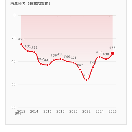
历年排名（越高越靠前）