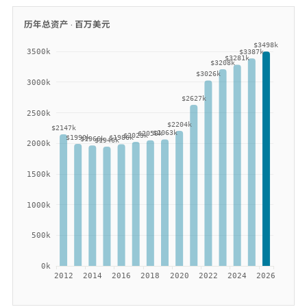
历年总资产 ·
百万美元