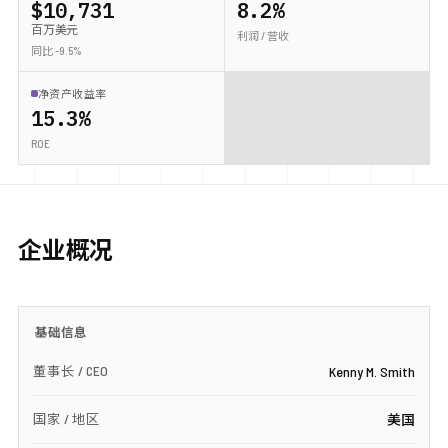
$10,731
8.2%
百万美元
利润 / 营收
同比 -9.5%
净资产收益率
15.3%
ROE
企业概况
基础信息
董事长 / CEO
Kenny M. Smith
国家 / 地区
美国