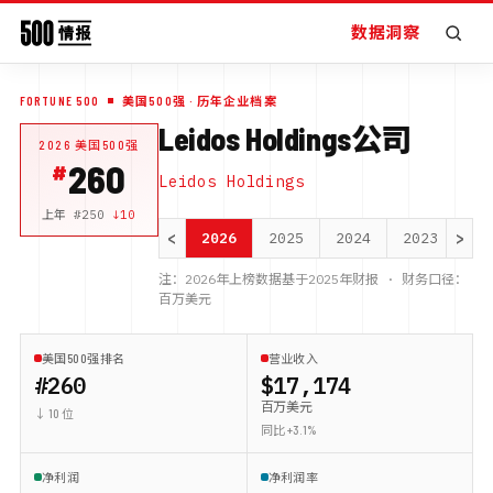
数据洞察
FORTUNE 500
美国500强
· 历年企业档案
Leidos Holdings公司
2026
美国500强
260
Leidos Holdings
上年 #
250
↓
10
<
>
2026
2025
2024
2023
20
注：
2026
年上榜数据基于
2025
年财报 · 财务口径：
百万美元
美国500强排名
营业收入
#260
$17,174
百万美元
↓ 10 位
同比 +3.1%
净利润
净利润率