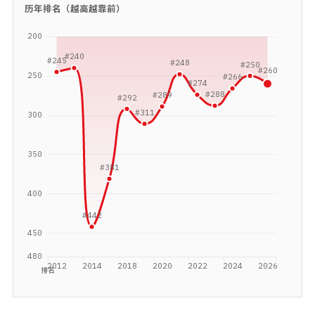
历年排名（越高越靠前）