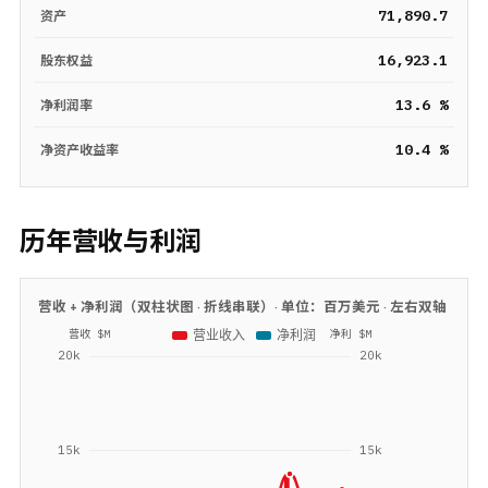
71,890.7
资产
16,923.1
股东权益
13.6 %
净利润率
10.4 %
净资产收益率
历年营收与利润
营收 + 净利润（双柱状图 · 折线串联）· 单位：
百万美元
· 左右双轴