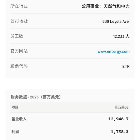
所在行业
公用事业：天然气和电力
公司地址
639 Loyola Ave.
员工数
12,233 人
官方网站
www.entergy.com
股票代码
ETR
财务数据 ·
2025
（
百万美元
）
项目
百万美元
12,946.7
营业收入
1,758.3
利润