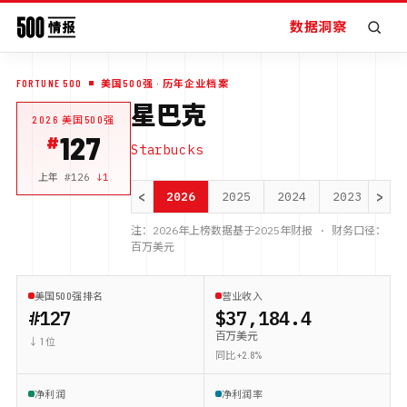
数据洞察
FORTUNE 500
美国500强
· 历年企业档案
星巴克
2026
美国500强
127
Starbucks
上年 #
126
↓
1
<
>
2026
2025
2024
2023
20
注：
2026
年上榜数据基于
2025
年财报 · 财务口径：
百万美元
美国500强排名
营业收入
#127
$37,184.4
百万美元
↓ 1 位
同比 +2.8%
净利润
净利润率